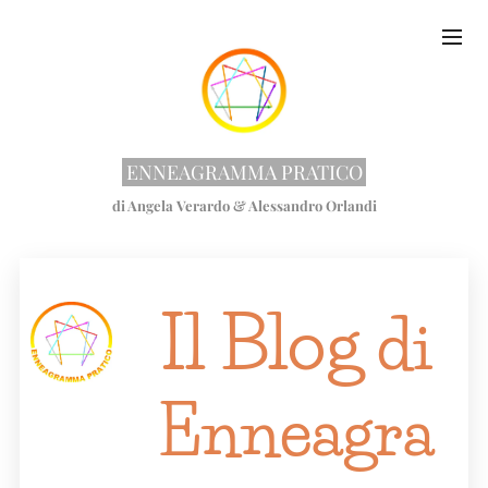
ENNEAGRAMMA PRATICO
di Angela Verardo & Alessandro Orlandi
Il Blog
di
Enneagra