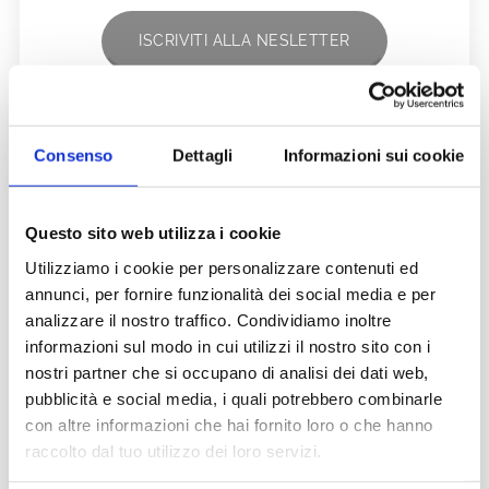
ISCRIVITI ALLA NESLETTER
Consenso
Dettagli
Informazioni sui cookie
Questo sito web utilizza i cookie
Perché tutti
Dimmi
Tipo 6 ala 7
Utilizziamo i cookie per personalizzare contenuti ed
gli
come ti
07.02.2026
annunci, per fornire funzionalità dei social media e per
enneatipi
arrabbi e ti
analizzare il nostro traffico. Condividiamo inoltre
La base 6
sembrano
dirò chi sei
informazioni sul modo in cui utilizzi il nostro sito con i
nell'enneagramma
nostri partner che si occupano di analisi dei dati web,
è il leale, tanto
brutti?
05.03.2026
pubblicità e social media, i quali potrebbero combinarle
affidabile
con altre informazioni che hai fornito loro o che hanno
quanto
09.03.2026
Dimmi come
raccolto dal tuo utilizzo dei loro servizi.
diffidente.
ti arrabbi e ti
Perché quando
dirò chi sei.