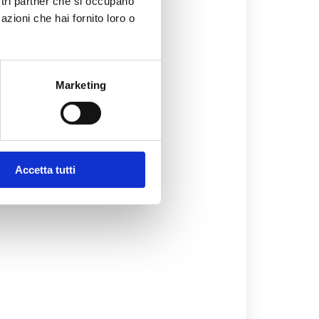
ostri partner che si occupano
azioni che hai fornito loro o
vocazione
, quando si trova
chia di amici e familiari è
Marketing
ronzoli.
ò essere un vero e proprio
Accetta tutti