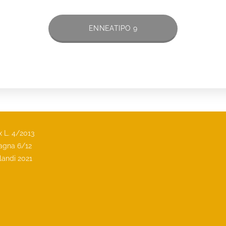
ENNEATIPO 9
x L. 4/2013
vagna 6/12
landi 2021