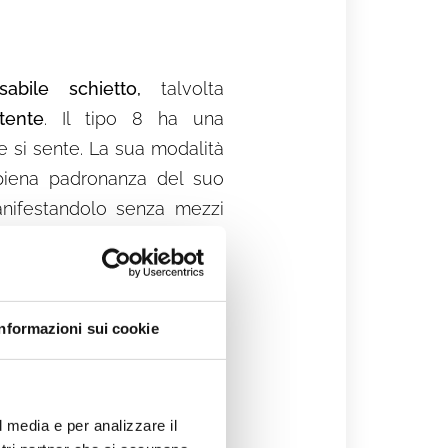
abile schietto,
talvolta
tente
.
Il tipo 8 ha una
e si sente. La sua modalità
piena padronanza del suo
anifestandolo senza mezzi
: quando deve dire una cosa
 la piccola. Ama avere il
n maniera
impulsiva
, senza
Informazioni sui cookie
maniera intensa e diretta,
l media e per analizzare il