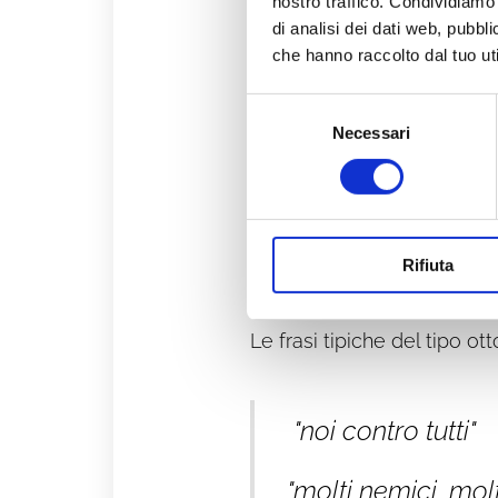
nostro traffico. Condividiamo 
È intenso nel vivere la vit
di analisi dei dati web, pubbl
che hanno raccolto dal tuo uti
Talvolta assume atteggiam
in situazione che non lo a
Selezione
generoso e protettivo.
Ha 
Necessari
del
consenso
Non ama le lungaggini e i 
Se è evoluto può essere u
Rifiuta
boss, un comandante che i
Le frasi tipiche del tipo ot
"noi contro tutti"
"molti nemici, mol