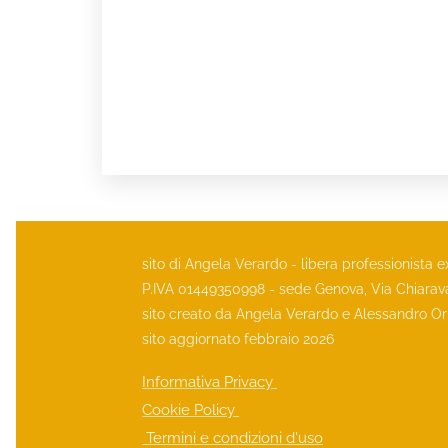
sito di Angela Verardo - libera professionista e
P.IVA 01449350998 - sede Genova, Via Chiara
sito creato da Angela Verardo e Alessandro Or
sito aggiornato febbraio 2026
Informativa Privacy
Cookie Policy
Termini e condizioni d'uso