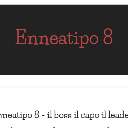
Enneatipo 8
neatipo 8 - il boss il capo il lea