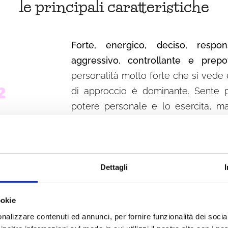
le principali caratteristiche
Forte, energico, deciso, respons
aggressivo, controllante e prepo
personalità molto forte che si vede 
di approccio è dominante. Sente 
potere personale e lo esercita, m
termini. È molto diretto e schietto
la dice così come è senza indorare
controllo delle situazioni; agisce i
contare fino a 100.
Dettagli
È un cultore del fare
: agisce in 
ookie
guidato dall'istinto.
nalizzare contenuti ed annunci, per fornire funzionalità dei socia