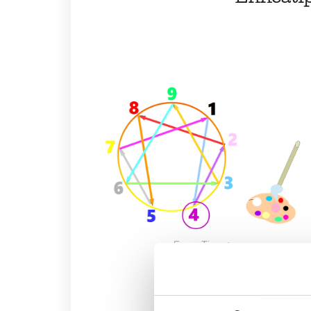
EnneaTipo 4