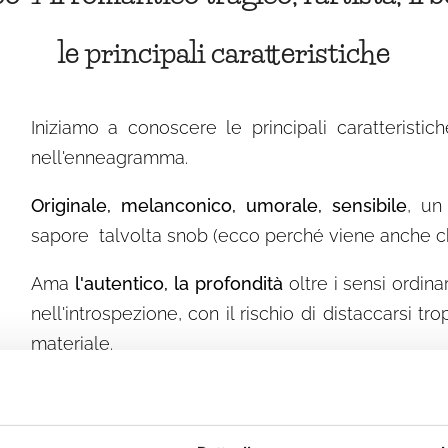
le principali caratteristiche
Iniziamo a conoscere le principali caratteristi
nell'enneagramma.
Originale, melanconico, umorale, sensibile
, un
sapore talvolta snob (ecco perché viene anche chia
Ama
l'autentico, la profondità
oltre i sensi ordina
nell'introspezione, con il rischio di distaccarsi
materiale.
Il suo orientamento è nel sentire
- il fare vie
pensieri e sensazioni, con molta difficoltà a portare