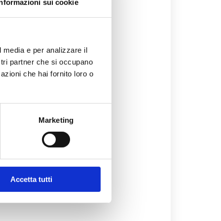
Informazioni sui cookie
nto nell'ordinario, perché
l media e per analizzare il
ostri partner che si occupano
eden perduto, qualcosa che
azioni che hai fornito loro o
ca tipica del 4, che diventa
È una melanconia artistica,
 profondo mondo interiore e
Marketing
 o il romantico tragico per
di profondità ed empatia
Accetta tutti
e picchi emotivi altissimi di