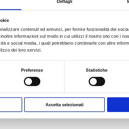
Dettagli
 e speciale
. Spesso incontra difficoltà di adattame
ookie
 un luogo mediocre, banale e anonimo..
nalizzare contenuti ed annunci, per fornire funzionalità dei socia
inoltre informazioni sul modo in cui utilizzi il nostro sito con i n
empo si compiace di soffrire
di una nostalgia di un 
icità e social media, i quali potrebbero combinarle con altre inform
lizzo dei loro servizi.
n riesce a ritrovare. La melanconia è una caratteristi
ffre per questo ed è attratto da questa sofferenza. 
to), capace di creare. La creatività del 4 nasce dal
Preferenze
Statistiche
accompagna. Viene infatti chiamato anche il romantico
di
grande sensibilità per persone e situazioni, 
Accetta selezionati
 in maniera intensa e questo lo rende
umorale
: viv
mutare velocemente.