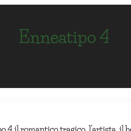
Enneatipo 4
 4 il romantico tragico, l'artista, i