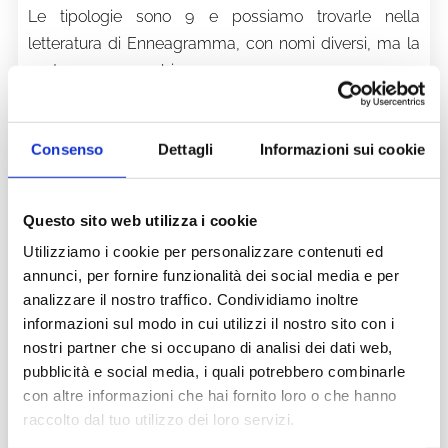
Le tipologie sono 9 e possiamo trovarle nella
letteratura di Enneagramma, con nomi diversi, ma la
sostanza non cambia:
Il perfezionista (il giudice)
Consenso
Dettagli
Informazioni sui cookie
L'altruista (il donativo, il generoso)
Il pragmatico (il manager)
Questo sito web utilizza i cookie
Utilizziamo i cookie per personalizzare contenuti ed
Il romantico (il romantico tragico, l'artista, il
annunci, per fornire funzionalità dei social media e per
bohemien)
analizzare il nostro traffico. Condividiamo inoltre
informazioni sul modo in cui utilizzi il nostro sito con i
L'osservatore (il competente, l'eremita)
nostri partner che si occupano di analisi dei dati web,
pubblicità e social media, i quali potrebbero combinarle
Il leale (l'affidabile, il soldato, l'esecutore, lo
con altre informazioni che hai fornito loro o che hanno
scettico)
raccolto dal tuo utilizzo dei loro servizi.