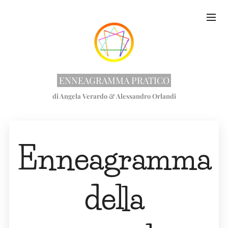
ENNEAGRAMMA PRATICO
di Angela Verardo & Alessandro Orlandi
Enneagramma
della