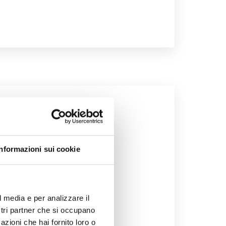
 chi è
Informazioni sui cookie
a tua idea sul suo enneatipo
l media e per analizzare il
ostri partner che si occupano
azioni che hai fornito loro o