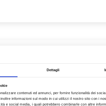
n dire al prossimo tuo
Dettagli
iare l'enneatipo invano
ookie
chi hai davanti non commettere l'errore di rivelargli l
nalizzare contenuti ed annunci, per fornire funzionalità dei socia
inoltre informazioni sul modo in cui utilizzi il nostro sito con i n
icità e social media, i quali potrebbero combinarle con altre inform