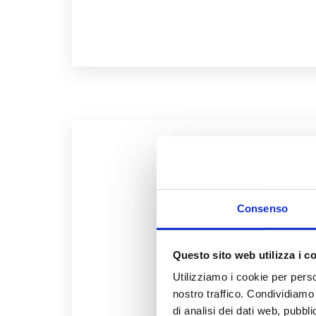
2. No
Consenso
non pronunc
Questo sito web utilizza i c
Se ti sei fatto un'idea di 
Utilizziamo i cookie per perso
per tante ragioni:
nostro traffico. Condividiamo 
di analisi dei dati web, pubbl