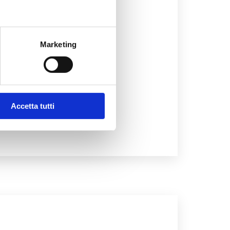
interiore, quindi potresti
Marketing
on anche la sua base (ossia
destinato a influenzare il
Accetta tutti