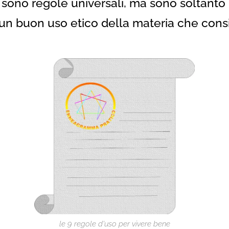
sono regole universali, ma sono soltanto i
un buon uso etico della materia che consi
le 9 regole d'uso per vivere bene