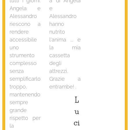
tutti i giorni.
a di Angela
Angela e
e
Alessandro
Alessandro
riescono a
hanno
rendere
nutrito
accessibile
l'anima ... e
uno
la mia
strumento
cassetta
complesso
degli
senza
attrezzi.
semplificarlo
Grazie a
troppo,
entrambe! .
mantenendo
L
sempre
u
grande
rispetto per
ci
la