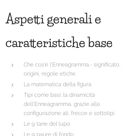
Aspetti generali e
caratteristiche base
Che cos'è l'Enneagramma.- significato,
origini, regole etiche.
La matematica della figura.
Tipi come basi: la dinamicità
dell'Enneagramma, grazie alla
configurazione ali, frecce e sottotipi.
Le 9 tane del lupo
Le 9 paure di fondo